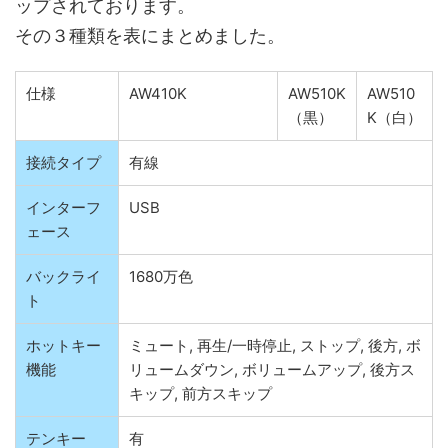
ップされております。
その３種類を表にまとめました。
仕様
AW410K
AW510K
AW510
（黒）
K（白）
接続タイプ
有線
インターフ
USB
ェース
バックライ
1680万色
ト
ホットキー
ミュート, 再生/一時停止, ストップ, 後方, ボ
機能
リュームダウン, ボリュームアップ, 後方ス
キップ, 前方スキップ
テンキー
有